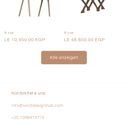
À vue
À vue
Normaler
LE 10,400.00 EGP
Normaler
LE 48,600.00 EGP
Preis
Preis
Alle anzeigen
Kontaktiere uns
Info@vividdesignhub.com
+20 1009415715